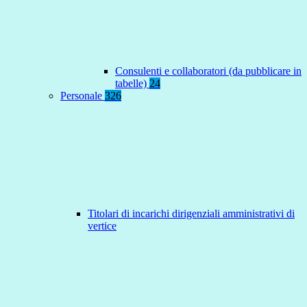
Consulenti e collaboratori (da pubblicare in
tabelle)
24
Personale
326
Titolari di incarichi dirigenziali amministrativi di
vertice