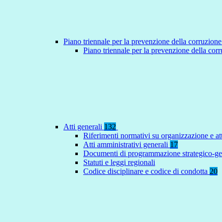
Piano triennale per la prevenzione della corruzione
Piano triennale per la prevenzione della co
Atti generali
132
Riferimenti normativi su organizzazione e at
Atti amministrativi generali
17
Documenti di programmazione strategico-ge
Statuti e leggi regionali
Codice disciplinare e codice di condotta
20