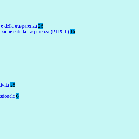
 e della trasparenza
26
rruzione e della trasparenza (PTPCT)
16
tività
28
stionale
6