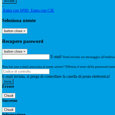
-
Entra con SPID
Entra con CIE
Seleziona utente
button close
×
Recupero password
button close
×
E-mail
Verrà inviato un messaggio all'indirizz
Non hai una e-mail associata al nome utente? Effettua il reset della password tram
E-mail inviata, si prega di controllare la casella di posta elettronica!
Errore
Chiudi
Successo
Chiudi
Informazione