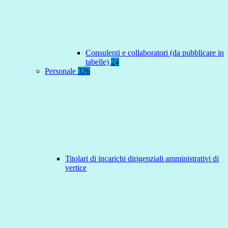
Consulenti e collaboratori (da pubblicare in
tabelle)
24
Personale
326
Titolari di incarichi dirigenziali amministrativi di
vertice