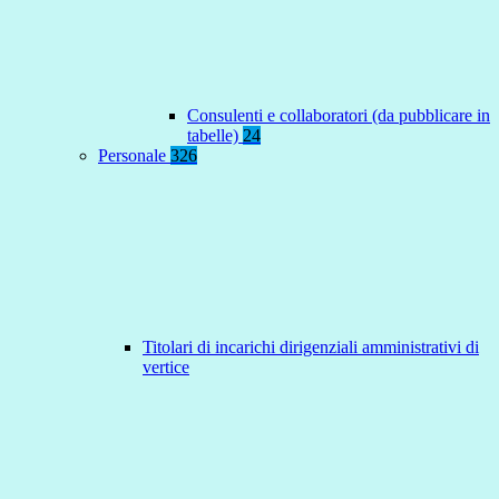
Consulenti e collaboratori (da pubblicare in
tabelle)
24
Personale
326
Titolari di incarichi dirigenziali amministrativi di
vertice