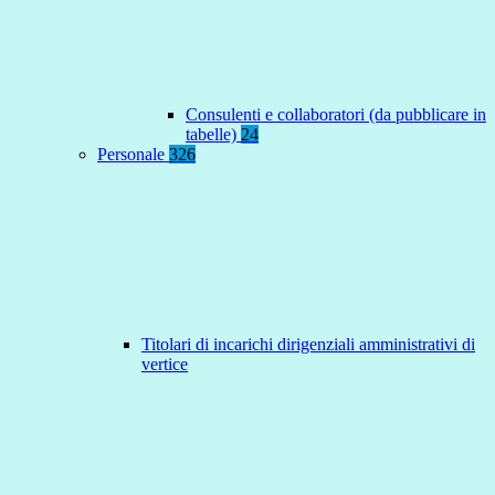
Consulenti e collaboratori (da pubblicare in
tabelle)
24
Personale
326
Titolari di incarichi dirigenziali amministrativi di
vertice