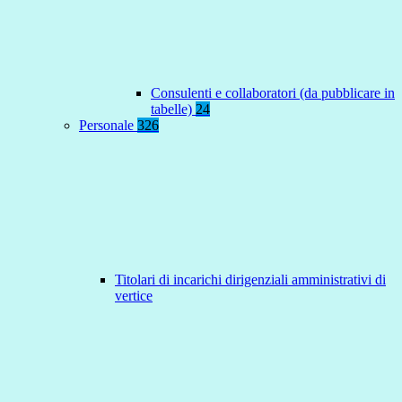
Consulenti e collaboratori (da pubblicare in
tabelle)
24
Personale
326
Titolari di incarichi dirigenziali amministrativi di
vertice