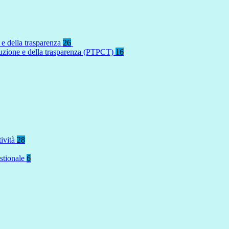
 e della trasparenza
26
rruzione e della trasparenza (PTPCT)
16
tività
28
stionale
6