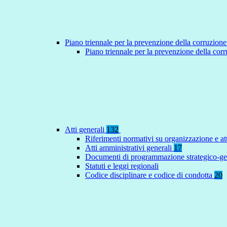
Piano triennale per la prevenzione della corruzione
Piano triennale per la prevenzione della co
Atti generali
132
Riferimenti normativi su organizzazione e at
Atti amministrativi generali
17
Documenti di programmazione strategico-ge
Statuti e leggi regionali
Codice disciplinare e codice di condotta
20