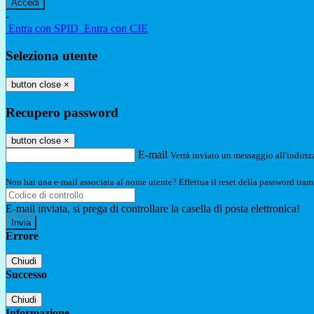
-
Entra con SPID
Entra con CIE
Seleziona utente
button close
×
Recupero password
button close
×
E-mail
Verrà inviato un messaggio all'indirizz
Non hai una e-mail associata al nome utente? Effettua il reset della password tram
E-mail inviata, si prega di controllare la casella di posta elettronica!
Errore
Chiudi
Successo
Chiudi
Informazione