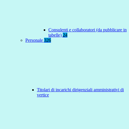
Consulenti e collaboratori (da pubblicare in
tabelle)
24
Personale
326
Titolari di incarichi dirigenziali amministrativi di
vertice