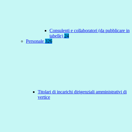
Consulenti e collaboratori (da pubblicare in
tabelle)
24
Personale
326
Titolari di incarichi dirigenziali amministrativi di
vertice