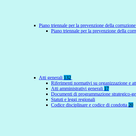
Piano triennale per la prevenzione della corruzione
Piano triennale per la prevenzione della co
Atti generali
132
Riferimenti normativi su organizzazione e at
Atti amministrativi generali
17
Documenti di programmazione strategico-ge
Statuti e leggi regionali
Codice disciplinare e codice di condotta
20