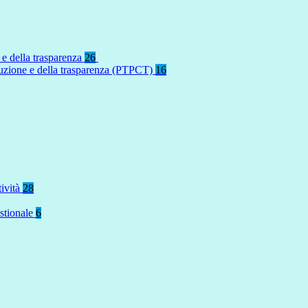
 e della trasparenza
26
rruzione e della trasparenza (PTPCT)
16
tività
28
stionale
6