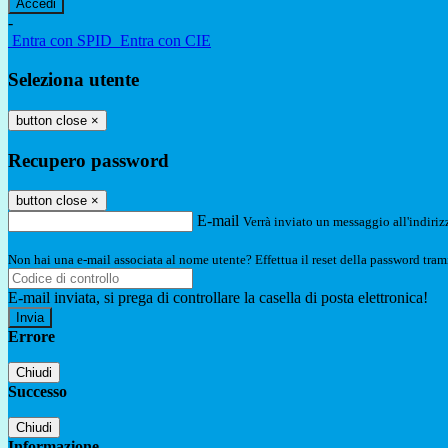
-
Entra con SPID
Entra con CIE
Seleziona utente
button close
×
Recupero password
button close
×
E-mail
Verrà inviato un messaggio all'indirizz
Non hai una e-mail associata al nome utente? Effettua il reset della password tram
E-mail inviata, si prega di controllare la casella di posta elettronica!
Errore
Chiudi
Successo
Chiudi
Informazione