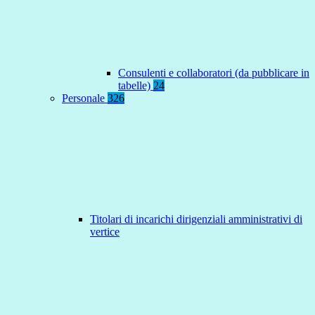
Consulenti e collaboratori (da pubblicare in
tabelle)
24
Personale
326
Titolari di incarichi dirigenziali amministrativi di
vertice