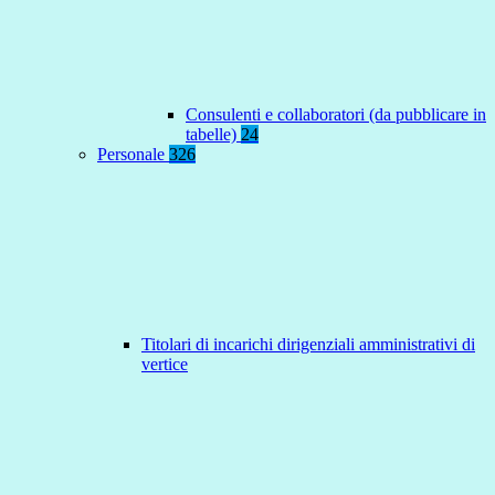
Consulenti e collaboratori (da pubblicare in
tabelle)
24
Personale
326
Titolari di incarichi dirigenziali amministrativi di
vertice