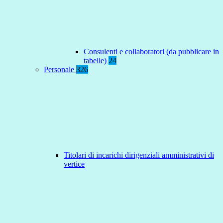
Consulenti e collaboratori (da pubblicare in
tabelle)
24
Personale
326
Titolari di incarichi dirigenziali amministrativi di
vertice