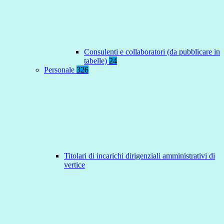
Consulenti e collaboratori (da pubblicare in
tabelle)
24
Personale
326
Titolari di incarichi dirigenziali amministrativi di
vertice