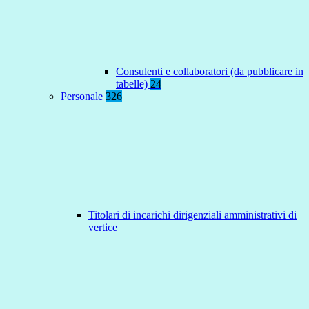
Consulenti e collaboratori (da pubblicare in
tabelle)
24
Personale
326
Titolari di incarichi dirigenziali amministrativi di
vertice