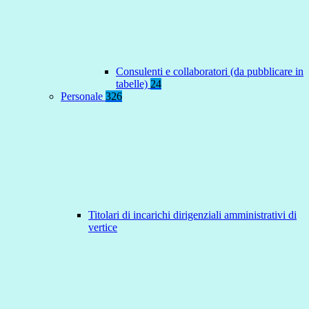
Consulenti e collaboratori (da pubblicare in
tabelle)
24
Personale
326
Titolari di incarichi dirigenziali amministrativi di
vertice