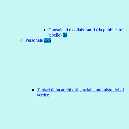
Consulenti e collaboratori (da pubblicare in
tabelle)
24
Personale
326
Titolari di incarichi dirigenziali amministrativi di
vertice