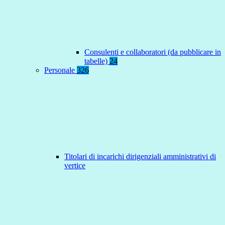
Consulenti e collaboratori (da pubblicare in
tabelle)
24
Personale
326
Titolari di incarichi dirigenziali amministrativi di
vertice