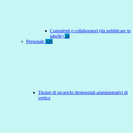
Consulenti e collaboratori (da pubblicare in
tabelle)
24
Personale
326
Titolari di incarichi dirigenziali amministrativi di
vertice