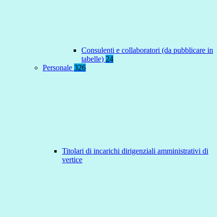
Consulenti e collaboratori (da pubblicare in
tabelle)
24
Personale
326
Titolari di incarichi dirigenziali amministrativi di
vertice