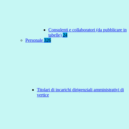
Consulenti e collaboratori (da pubblicare in
tabelle)
24
Personale
326
Titolari di incarichi dirigenziali amministrativi di
vertice