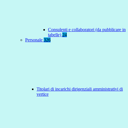
Consulenti e collaboratori (da pubblicare in
tabelle)
24
Personale
326
Titolari di incarichi dirigenziali amministrativi di
vertice