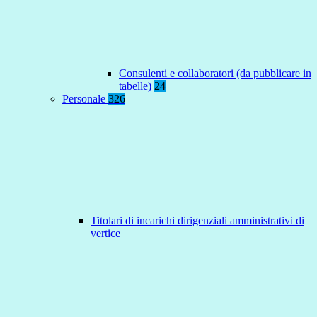
Consulenti e collaboratori (da pubblicare in
tabelle)
24
Personale
326
Titolari di incarichi dirigenziali amministrativi di
vertice