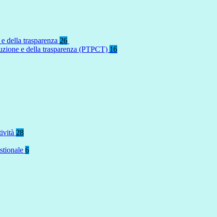
 e della trasparenza
26
rruzione e della trasparenza (PTPCT)
16
tività
28
stionale
6