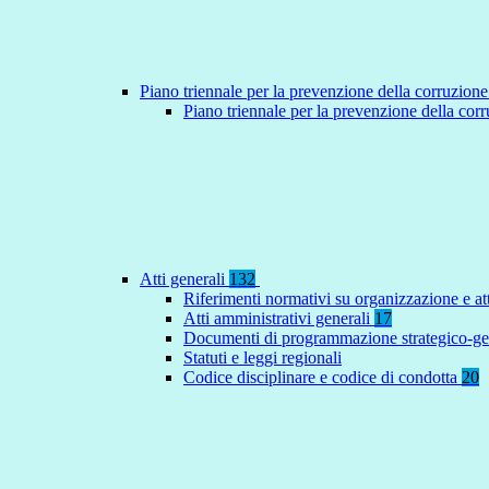
Piano triennale per la prevenzione della corruzione
Piano triennale per la prevenzione della co
Atti generali
132
Riferimenti normativi su organizzazione e at
Atti amministrativi generali
17
Documenti di programmazione strategico-ge
Statuti e leggi regionali
Codice disciplinare e codice di condotta
20