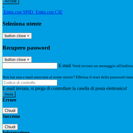
-
Entra con SPID
Entra con CIE
Seleziona utente
button close
×
Recupero password
button close
×
E-mail
Verrà inviato un messaggio all'indirizz
Non hai una e-mail associata al nome utente? Effettua il reset della password tram
E-mail inviata, si prega di controllare la casella di posta elettronica!
Errore
Chiudi
Successo
Chiudi
Informazione