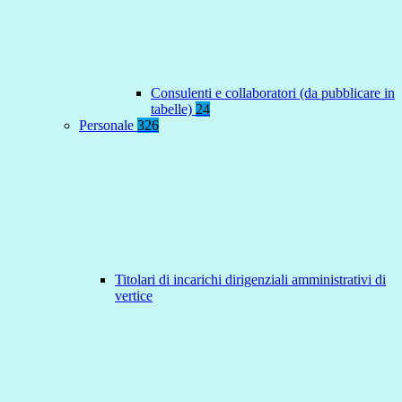
Consulenti e collaboratori (da pubblicare in
tabelle)
24
Personale
326
Titolari di incarichi dirigenziali amministrativi di
vertice