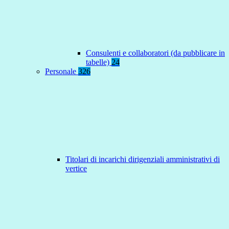
Consulenti e collaboratori (da pubblicare in
tabelle)
24
Personale
326
Titolari di incarichi dirigenziali amministrativi di
vertice