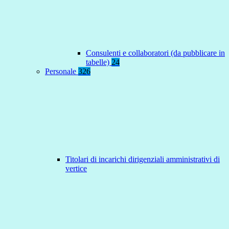
Consulenti e collaboratori (da pubblicare in
tabelle)
24
Personale
326
Titolari di incarichi dirigenziali amministrativi di
vertice