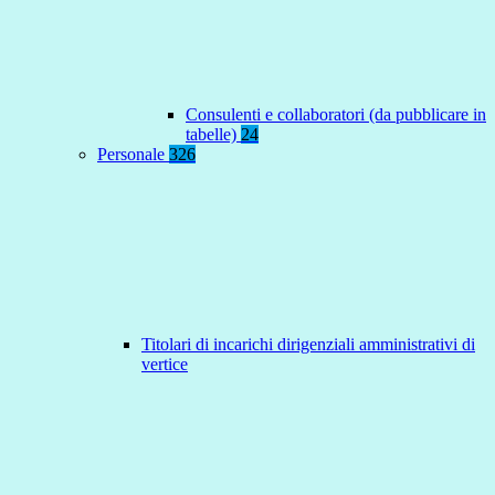
Consulenti e collaboratori (da pubblicare in
tabelle)
24
Personale
326
Titolari di incarichi dirigenziali amministrativi di
vertice