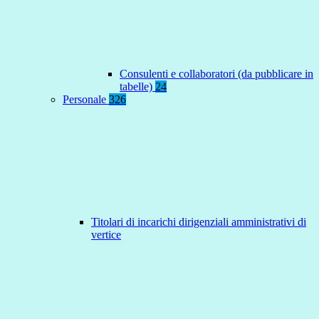
Consulenti e collaboratori (da pubblicare in
tabelle)
24
Personale
326
Titolari di incarichi dirigenziali amministrativi di
vertice