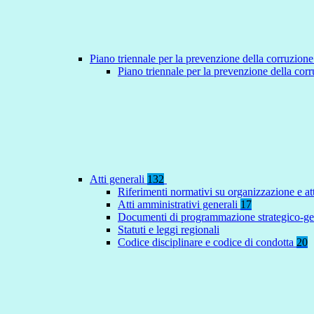
Piano triennale per la prevenzione della corruzione
Piano triennale per la prevenzione della co
Atti generali
132
Riferimenti normativi su organizzazione e at
Atti amministrativi generali
17
Documenti di programmazione strategico-ge
Statuti e leggi regionali
Codice disciplinare e codice di condotta
20