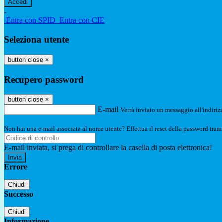
-
Entra con SPID
Entra con CIE
Seleziona utente
button close
×
Recupero password
button close
×
E-mail
Verrà inviato un messaggio all'indirizz
Non hai una e-mail associata al nome utente? Effettua il reset della password tram
E-mail inviata, si prega di controllare la casella di posta elettronica!
Errore
Chiudi
Successo
Chiudi
Informazione