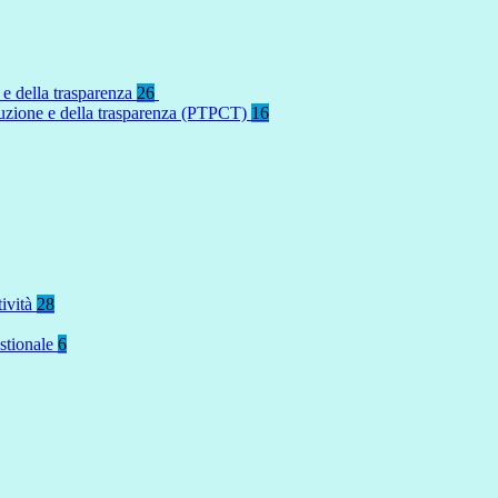
 e della trasparenza
26
rruzione e della trasparenza (PTPCT)
16
tività
28
stionale
6