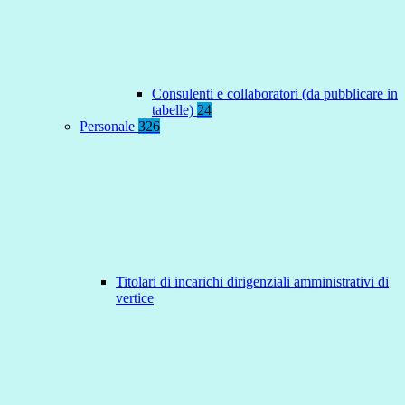
Consulenti e collaboratori (da pubblicare in
tabelle)
24
Personale
326
Titolari di incarichi dirigenziali amministrativi di
vertice