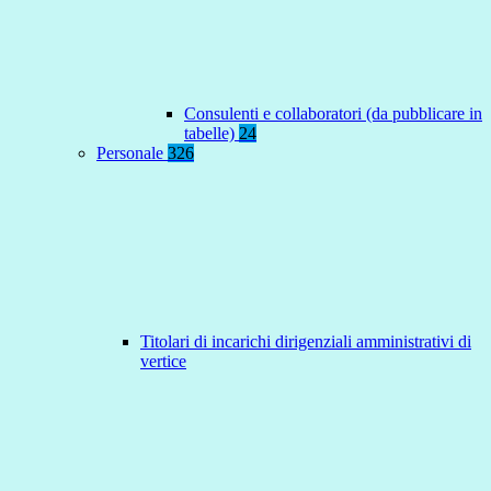
Consulenti e collaboratori (da pubblicare in
tabelle)
24
Personale
326
Titolari di incarichi dirigenziali amministrativi di
vertice