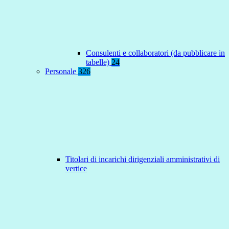
Consulenti e collaboratori (da pubblicare in
tabelle)
24
Personale
326
Titolari di incarichi dirigenziali amministrativi di
vertice