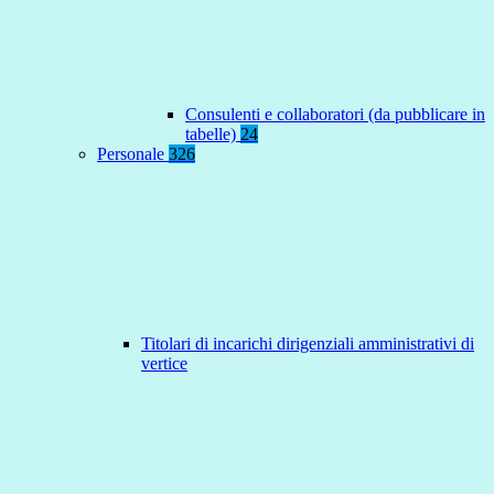
Consulenti e collaboratori (da pubblicare in
tabelle)
24
Personale
326
Titolari di incarichi dirigenziali amministrativi di
vertice