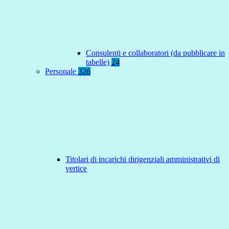
Consulenti e collaboratori (da pubblicare in
tabelle)
24
Personale
326
Titolari di incarichi dirigenziali amministrativi di
vertice