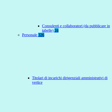
Consulenti e collaboratori (da pubblicare in
tabelle)
24
Personale
326
Titolari di incarichi dirigenziali amministrativi di
vertice