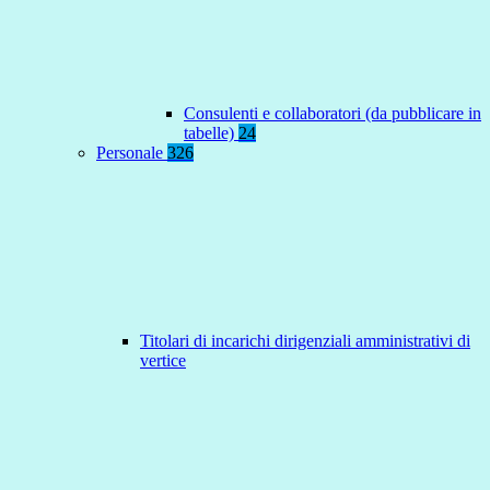
Consulenti e collaboratori (da pubblicare in
tabelle)
24
Personale
326
Titolari di incarichi dirigenziali amministrativi di
vertice