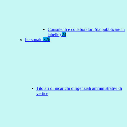
Consulenti e collaboratori (da pubblicare in
tabelle)
24
Personale
326
Titolari di incarichi dirigenziali amministrativi di
vertice