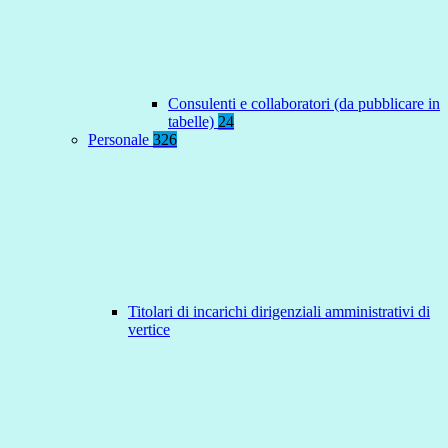
Consulenti e collaboratori (da pubblicare in
tabelle)
24
Personale
326
Titolari di incarichi dirigenziali amministrativi di
vertice