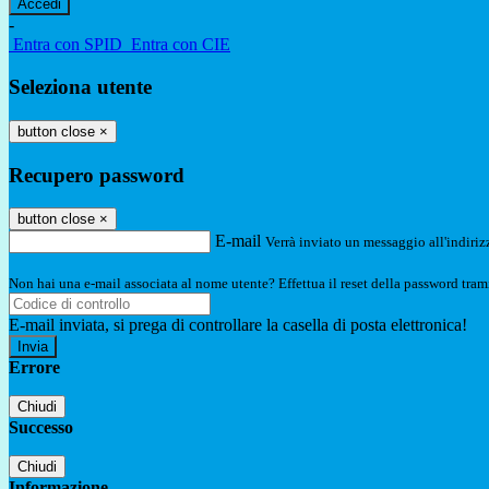
-
Entra con SPID
Entra con CIE
Seleziona utente
button close
×
Recupero password
button close
×
E-mail
Verrà inviato un messaggio all'indirizz
Non hai una e-mail associata al nome utente? Effettua il reset della password tram
E-mail inviata, si prega di controllare la casella di posta elettronica!
Errore
Chiudi
Successo
Chiudi
Informazione