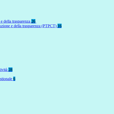
 e della trasparenza
26
rruzione e della trasparenza (PTPCT)
16
tività
28
stionale
6