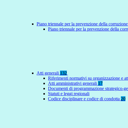
Piano triennale per la prevenzione della corruzione
Piano triennale per la prevenzione della co
Atti generali
132
Riferimenti normativi su organizzazione e at
Atti amministrativi generali
17
Documenti di programmazione strategico-ge
Statuti e leggi regionali
Codice disciplinare e codice di condotta
20