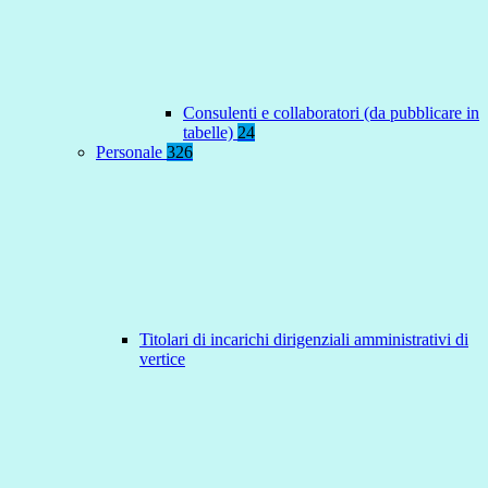
Consulenti e collaboratori (da pubblicare in
tabelle)
24
Personale
326
Titolari di incarichi dirigenziali amministrativi di
vertice