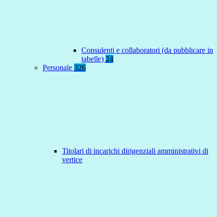
Consulenti e collaboratori (da pubblicare in
tabelle)
24
Personale
326
Titolari di incarichi dirigenziali amministrativi di
vertice