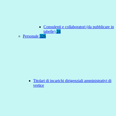
Consulenti e collaboratori (da pubblicare in
tabelle)
24
Personale
326
Titolari di incarichi dirigenziali amministrativi di
vertice