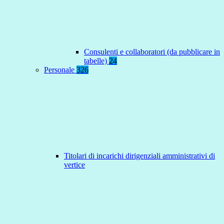
Consulenti e collaboratori (da pubblicare in
tabelle)
24
Personale
326
Titolari di incarichi dirigenziali amministrativi di
vertice