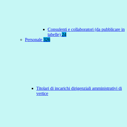
Consulenti e collaboratori (da pubblicare in
tabelle)
24
Personale
326
Titolari di incarichi dirigenziali amministrativi di
vertice