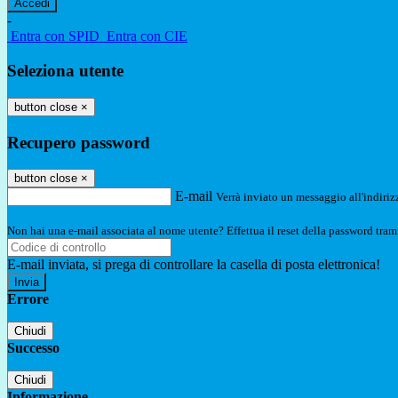
-
Entra con SPID
Entra con CIE
Seleziona utente
button close
×
Recupero password
button close
×
E-mail
Verrà inviato un messaggio all'indirizz
Non hai una e-mail associata al nome utente? Effettua il reset della password tram
E-mail inviata, si prega di controllare la casella di posta elettronica!
Errore
Chiudi
Successo
Chiudi
Informazione