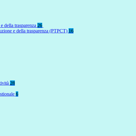
 e della trasparenza
26
rruzione e della trasparenza (PTPCT)
16
tività
28
stionale
6