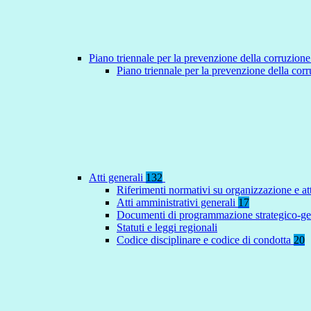
Piano triennale per la prevenzione della corruzione
Piano triennale per la prevenzione della co
Atti generali
132
Riferimenti normativi su organizzazione e at
Atti amministrativi generali
17
Documenti di programmazione strategico-ge
Statuti e leggi regionali
Codice disciplinare e codice di condotta
20