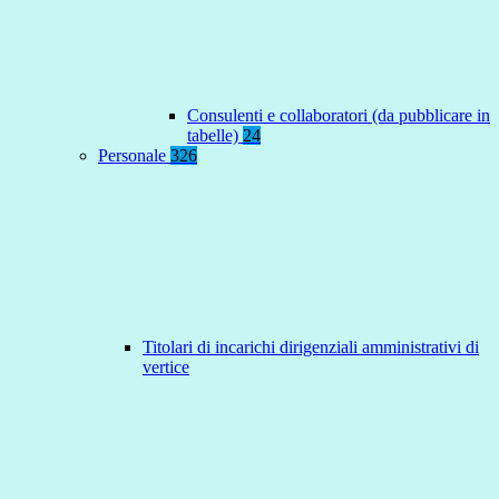
Consulenti e collaboratori (da pubblicare in
tabelle)
24
Personale
326
Titolari di incarichi dirigenziali amministrativi di
vertice