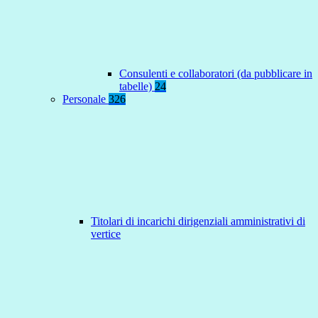
Consulenti e collaboratori (da pubblicare in
tabelle)
24
Personale
326
Titolari di incarichi dirigenziali amministrativi di
vertice