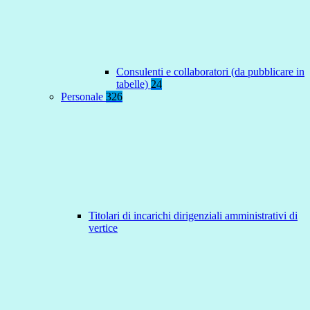
Consulenti e collaboratori (da pubblicare in
tabelle)
24
Personale
326
Titolari di incarichi dirigenziali amministrativi di
vertice