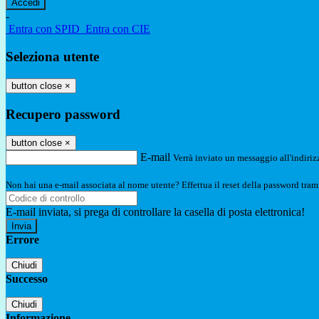
-
Entra con SPID
Entra con CIE
Seleziona utente
button close
×
Recupero password
button close
×
E-mail
Verrà inviato un messaggio all'indirizz
Non hai una e-mail associata al nome utente? Effettua il reset della password tram
E-mail inviata, si prega di controllare la casella di posta elettronica!
Errore
Chiudi
Successo
Chiudi
Informazione