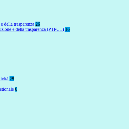
 e della trasparenza
26
rruzione e della trasparenza (PTPCT)
16
tività
28
stionale
6