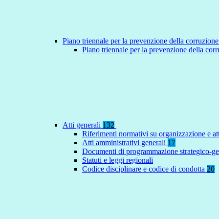
Piano triennale per la prevenzione della corruzione
Piano triennale per la prevenzione della co
Atti generali
132
Riferimenti normativi su organizzazione e at
Atti amministrativi generali
17
Documenti di programmazione strategico-ge
Statuti e leggi regionali
Codice disciplinare e codice di condotta
20